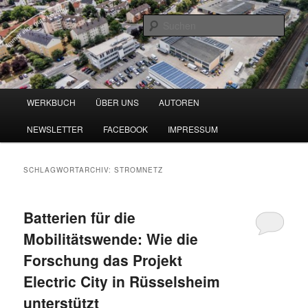
Zum
Zum
Blog zu den Themen Energieeffizienz und Digitalisierung
primären
sekundären
Such
Inhalt
Inhalt
springen
springen
Werkbuch Online
Hauptmenü
WERKBUCH
ÜBER UNS
AUTOREN
NEWSLETTER
FACEBOOK
IMPRESSUM
SCHLAGWORTARCHIV:
STROMNETZ
Batterien für die
Mobilitätswende: Wie die
Forschung das Projekt
Electric City in Rüsselsheim
unterstützt