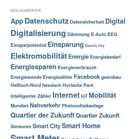
SCHLAGWÖRTER
Datenschutz
App
Digital
Datensicherheit
Digitalisierung
Dämmung
E-Auto
EEG
Einsparung
Einsparpotential
Electric City
Elektromobilität
Energie
Energiebedarf
Energiesparen
Energieverbrauch
Facebook
Energiewende
Energiezähler
gewobau
Haßloch-Nord
hessisch
Horlache Park
Internet
Mobilität
Intelligenter Zähler
IoT
Nahverkehr
Mundart
Photovoltaikanlage
Quartier der Zukunft
Quartier Zukunft
Smart Home
Smart City
Sensoren
Smart Meter