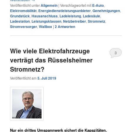
Veröffentlicht unter
Allgemein
|
Verschlagwortet mit
E-Auto
,
Elektromobilität
,
Energiedienstleistungsanbieter
,
Genehmigungen
,
Grundstück
,
Hausanschluss
,
Ladeleistung
,
Ladesäule
,
Ladestation
,
Leistungsklassen
,
Netzbetreiber
,
Stromnetz
,
Stromversorger
,
Wallbox
|
2
Antworten
Wie viele Elektrofahrzeuge
3
verträgt das Rüsselsheimer
Stromnetz?
Veröffentlicht am
5. Juli 2019
Nur ein drittes Umspannwerk sichert die Kapazitäten.