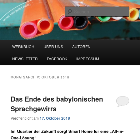
Zum
Zum
Blog zu den Themen Energieeffizienz und Digitalisierung
primären
sekundären
Such
Inhalt
Inhalt
springen
springen
Werkbuch Online
Hauptmenü
WERKBUCH
ÜBER UNS
AUTOREN
NEWSLETTER
FACEBOOK
IMPRESSUM
MONATSARCHIV:
OKTOBER 2018
Das Ende des babylonischen
Sprachgewirrs
Veröffentlicht am
17. Oktober 2018
Im Quartier der Zukunft sorgt Smart Home für eine „All-in-
One-Lösung“