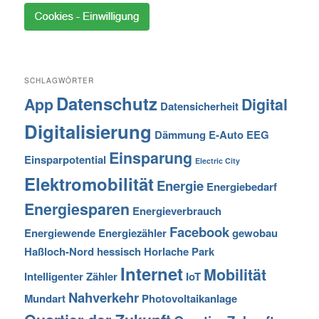
SCHLAGWÖRTER
Datenschutz
App
Digital
Datensicherheit
Digitalisierung
Dämmung
E-Auto
EEG
Einsparung
Einsparpotential
Electric City
Elektromobilität
Energie
Energiebedarf
Energiesparen
Energieverbrauch
Facebook
Energiewende
Energiezähler
gewobau
Haßloch-Nord
hessisch
Horlache Park
Internet
Mobilität
Intelligenter Zähler
IoT
Nahverkehr
Mundart
Photovoltaikanlage