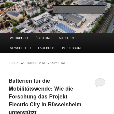
Zum
Zum
Blog zu den Themen Energieeffizienz und Digitalisierung
primären
sekundären
Such
Inhalt
Inhalt
springen
springen
Werkbuch Online
Hauptmenü
WERKBUCH
ÜBER UNS
AUTOREN
NEWSLETTER
FACEBOOK
IMPRESSUM
SCHLAGWORTARCHIV:
NETZKAPAZITÄT
Batterien für die
Mobilitätswende: Wie die
Forschung das Projekt
Electric City in Rüsselsheim
unterstützt