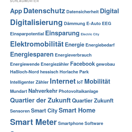
SCHLAGWÖRTER
Datenschutz
App
Digital
Datensicherheit
Digitalisierung
Dämmung
E-Auto
EEG
Einsparung
Einsparpotential
Electric City
Elektromobilität
Energie
Energiebedarf
Energiesparen
Energieverbrauch
Facebook
Energiewende
Energiezähler
gewobau
Haßloch-Nord
hessisch
Horlache Park
Internet
Mobilität
Intelligenter Zähler
IoT
Nahverkehr
Mundart
Photovoltaikanlage
Quartier der Zukunft
Quartier Zukunft
Smart Home
Smart City
Sensoren
Smart Meter
Smartphone
Software