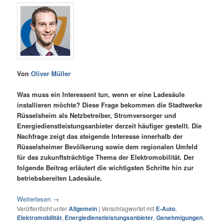
Von
Oliver Müller
Was muss ein Interessent tun, wenn er eine Ladesäule
installieren möchte? Diese Frage bekommen die Stadtwerke
Rüsselsheim als Netzbetreiber, Stromversorger und
Energiedienstleistungsanbieter derzeit häufiger gestellt. Die
Nachfrage zeigt das steigende Interesse innerhalb der
Rüsselsheimer Bevölkerung sowie dem regionalen Umfeld
für das zukunftsträchtige Thema der Elektromobilität. Der
folgende Beitrag erläutert die wichtigsten Schritte hin zur
betriebsbereiten Ladesäule.
Weiterlesen
→
Veröffentlicht unter
Allgemein
|
Verschlagwortet mit
E-Auto
,
Elektromobilität
,
Energiedienstleistungsanbieter
,
Genehmigungen
,