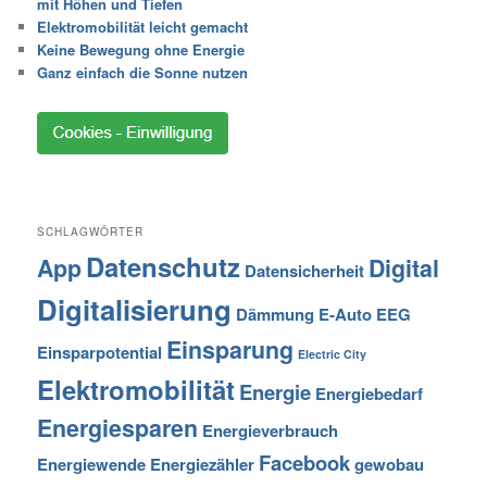
mit Höhen und Tiefen
Elektromobilität leicht gemacht
Keine Bewegung ohne Energie
Ganz einfach die Sonne nutzen
SCHLAGWÖRTER
Datenschutz
App
Digital
Datensicherheit
Digitalisierung
Dämmung
E-Auto
EEG
Einsparung
Einsparpotential
Electric City
Elektromobilität
Energie
Energiebedarf
Energiesparen
Energieverbrauch
Facebook
Energiewende
Energiezähler
gewobau