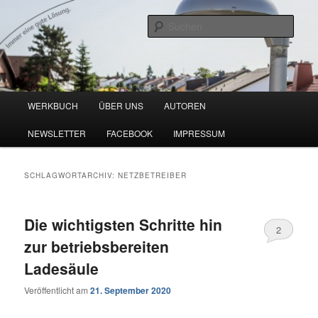
Zum
Zum
Blog zu den Themen Energieeffizienz und Digitalisierung
primären
sekundären
Such
Inhalt
Inhalt
springen
springen
Werkbuch Online
Hauptmenü
WERKBUCH
ÜBER UNS
AUTOREN
NEWSLETTER
FACEBOOK
IMPRESSUM
SCHLAGWORTARCHIV:
NETZBETREIBER
Die wichtigsten Schritte hin
2
zur betriebsbereiten
Ladesäule
Veröffentlicht am
21. September 2020