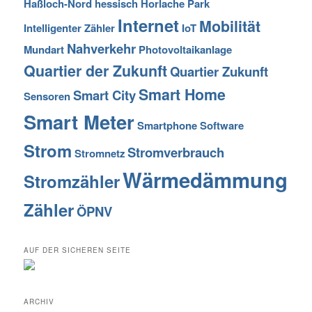
Haßloch-Nord
hessisch
Horlache Park
Internet
Mobilität
Intelligenter Zähler
IoT
Nahverkehr
Mundart
Photovoltaikanlage
Quartier der Zukunft
Quartier Zukunft
Smart Home
Smart City
Sensoren
Smart Meter
Smartphone
Software
Strom
Stromverbrauch
Stromnetz
Wärmedämmung
Stromzähler
Zähler
ÖPNV
AUF DER SICHEREN SEITE
ARCHIV