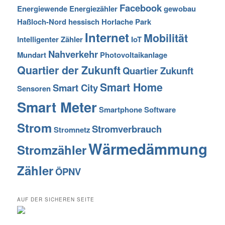
Facebook
Energiewende
Energiezähler
gewobau
Haßloch-Nord
hessisch
Horlache Park
Internet
Mobilität
Intelligenter Zähler
IoT
Nahverkehr
Mundart
Photovoltaikanlage
Quartier der Zukunft
Quartier Zukunft
Smart Home
Smart City
Sensoren
Smart Meter
Smartphone
Software
Strom
Stromverbrauch
Stromnetz
Wärmedämmung
Stromzähler
Zähler
ÖPNV
AUF DER SICHEREN SEITE