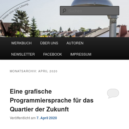
Zum
Zum
Blog zu den Themen Energieeffizienz und Digitalisierung
primären
sekundären
Such
Inhalt
Inhalt
springen
springen
Werkbuch Online
Hauptmenü
WERKBUCH
ÜBER UNS
AUTOREN
NEWSLETTER
FACEBOOK
IMPRESSUM
MONATSARCHIV:
APRIL 2020
Eine grafische
Programmiersprache für das
Quartier der Zukunft
Veröffentlicht am
7. April 2020