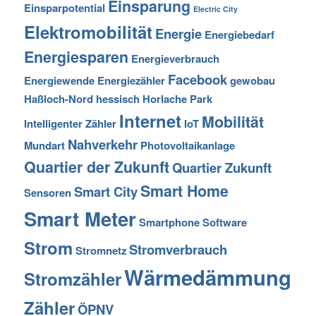
Einsparung
Einsparpotential
Electric City
Elektromobilität
Energie
Energiebedarf
Energiesparen
Energieverbrauch
Facebook
Energiewende
Energiezähler
gewobau
Haßloch-Nord
hessisch
Horlache Park
Internet
Mobilität
Intelligenter Zähler
IoT
Nahverkehr
Mundart
Photovoltaikanlage
Quartier der Zukunft
Quartier Zukunft
Smart Home
Smart City
Sensoren
Smart Meter
Smartphone
Software
Strom
Stromverbrauch
Stromnetz
Wärmedämmung
Stromzähler
Zähler
ÖPNV