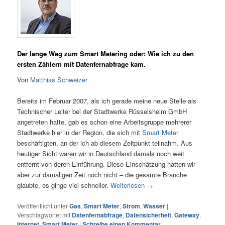
Der lange Weg zum Smart Metering oder: Wie ich zu den
ersten Zählern mit Datenfernabfrage kam.
Von
Matthias Schweizer
Bereits im Februar 2007, als ich gerade meine neue Stelle als
Technischer Leiter bei der Stadtwerke Rüsselsheim GmbH
angetreten hatte, gab es schon eine Arbeitsgruppe mehrerer
Stadtwerke hier in der Region, die sich mit
Smart Meter
beschäftigten, an der ich ab diesem Zeitpunkt teilnahm. Aus
heutiger Sicht waren wir in Deutschland damals noch weit
entfernt von deren Einführung. Diese Einschätzung hatten wir
aber zur damaligen Zeit noch nicht – die gesamte Branche
glaubte, es ginge viel schneller.
Weiterlesen
→
Veröffentlicht unter
Gas
,
Smart Meter
,
Strom
,
Wasser
|
Verschlagwortet mit
Datenfernabfrage
,
Datensicherheit
,
Gateway
,
Internet
,
Smart Meter
|
Schreibe einen Kommentar