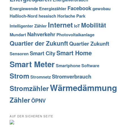
Facebook
Energiewende
Energiezähler
gewobau
Haßloch-Nord
hessisch
Horlache Park
Internet
Mobilität
Intelligenter Zähler
IoT
Nahverkehr
Mundart
Photovoltaikanlage
Quartier der Zukunft
Quartier Zukunft
Smart Home
Smart City
Sensoren
Smart Meter
Smartphone
Software
Strom
Stromverbrauch
Stromnetz
Wärmedämmung
Stromzähler
Zähler
ÖPNV
AUF DER SICHEREN SEITE