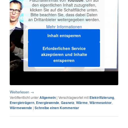
den eigentlichen Inhalt zuzugreifen,
klicken Sie auf die Schaltfläche unten.
Bitte beachten Sie, dass dabei Daten
an Drittanbieter weitergegeben werden.
Mehr Informationen
Inhalt entsperren
Erforderlichen Service
akzeptieren und Inhalte
entsperren
Weiterlesen
→
Veröffentlicht unter
Allgemein
|
Verschlagwortet mit
Elektrifizierung
,
Energieträgern
,
Energiewende
,
Gasnetz
,
Wärme
,
Wärmesektor
,
Wärmewende
|
Schreibe einen Kommentar