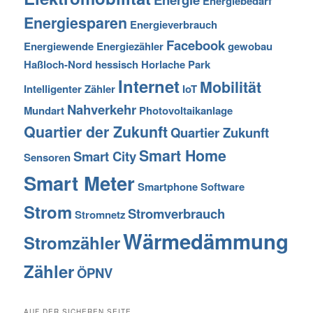
Energiebedarf
Energiesparen
Energieverbrauch
Facebook
Energiewende
Energiezähler
gewobau
Haßloch-Nord
hessisch
Horlache Park
Internet
Mobilität
Intelligenter Zähler
IoT
Nahverkehr
Mundart
Photovoltaikanlage
Quartier der Zukunft
Quartier Zukunft
Smart Home
Smart City
Sensoren
Smart Meter
Smartphone
Software
Strom
Stromverbrauch
Stromnetz
Wärmedämmung
Stromzähler
Zähler
ÖPNV
AUF DER SICHEREN SEITE