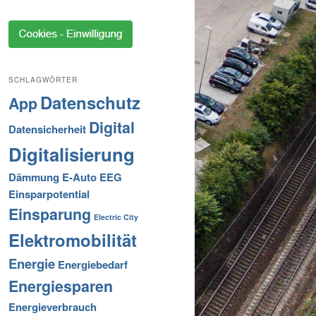
SCHLAGWÖRTER
Datenschutz
App
Digital
Datensicherheit
Digitalisierung
Dämmung
E-Auto
EEG
Einsparpotential
Einsparung
Electric City
Elektromobilität
Energie
Energiebedarf
Energiesparen
Energieverbrauch