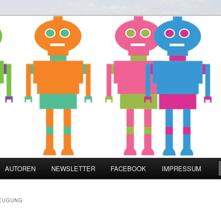
zienz und Digitalisierung
ine
AUTOREN
NEWSLETTER
FACEBOOK
IMPRESSUM
EUGUNG