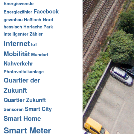
Energiewende
Facebook
Energiezähler
gewobau
Haßloch-Nord
hessisch
Horlache Park
Intelligenter Zähler
Internet
IoT
Mobilität
Mundart
Nahverkehr
Photovoltaikanlage
Quartier der
Zukunft
Quartier Zukunft
Smart City
Sensoren
Smart Home
Smart Meter