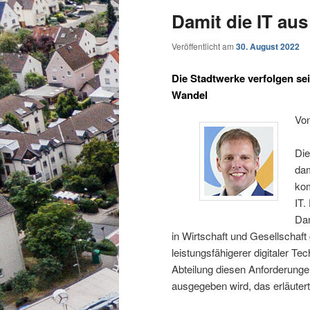
Damit die IT au
Veröffentlicht am
30. August 2022
Die Stadtwerke verfolgen sei
Wandel
Vo
Die
dam
ko
IT.
Dam
in Wirtschaft und Gesellschaf
leistungsfähigerer digitaler T
Abteilung diesen Anforderungen
ausgegeben wird, das erläuter