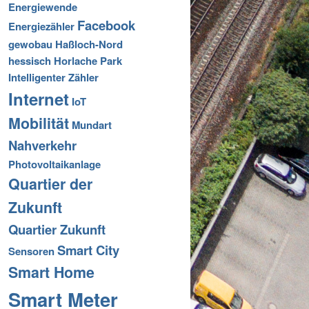
Energiewende
Facebook
Energiezähler
gewobau
Haßloch-Nord
hessisch
Horlache Park
Intelligenter Zähler
Internet
IoT
Mobilität
Mundart
Nahverkehr
Photovoltaikanlage
Quartier der
Zukunft
Quartier Zukunft
Smart City
Sensoren
Smart Home
Smart Meter