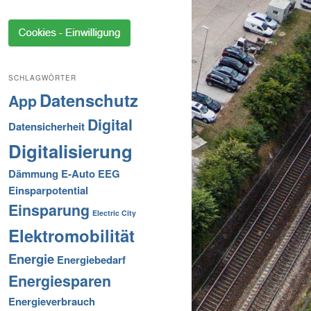
SCHLAGWÖRTER
Datenschutz
App
Digital
Datensicherheit
Digitalisierung
Dämmung
E-Auto
EEG
Einsparpotential
Einsparung
Electric City
Elektromobilität
Energie
Energiebedarf
Energiesparen
Energieverbrauch