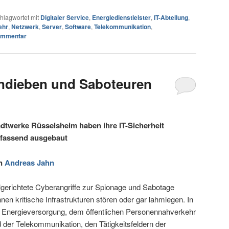
hlagwortet mit
Digitaler Service
,
Energiedienstleister
,
IT-Abteilung
,
ehr
,
Netzwerk
,
Server
,
Software
,
Telekommunikation
,
ommentar
endieben und Saboteuren
adtwerke Rüsselsheim haben ihre IT-Sicherheit
fassend ausgebaut
n
Andreas Jahn
lgerichtete Cyberangriffe zur Spionage und Sabotage
nen kritische Infrastrukturen stören oder gar lahmlegen. In
 Energieversorgung, dem öffentlichen Personennahverkehr
 der Telekommunikation, den Tätigkeitsfeldern der