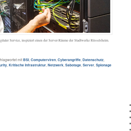
italer Service, inspiziert einen der Server-Räume der Stadtwerke Rüsselsheim.
hlagwortet mit
BSI
,
Computerviren
,
Cyberangriffe
,
Datenschutz
,
urity
,
Kritische Infrastruktur
,
Netzwerk
,
Sabotage
,
Server
,
Spionage