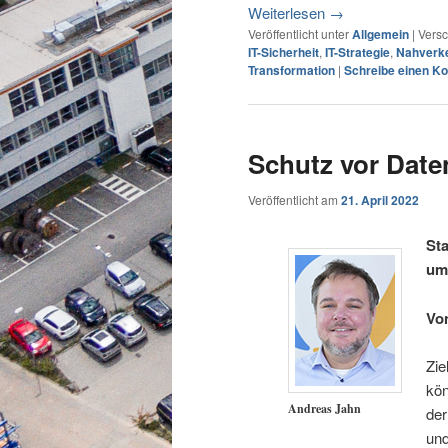
Weiterlesen
→
Veröffentlicht unter
Allgemein
|
Versc
IT-Sicherheit
,
IT-Strategie
,
Nahverk
Transformation
|
Schreibe einen K
Schutz vor Dat
Veröffentlicht am
21. April 2022
St
um
Vo
Zie
kön
Andreas Jahn
der
und