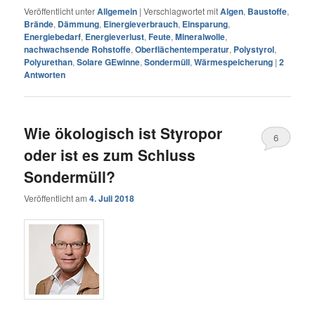
Veröffentlicht unter
Allgemein
|
Verschlagwortet mit
Algen
,
Baustoffe
,
Brände
,
Dämmung
,
Einergieverbrauch
,
Einsparung
,
Energiebedarf
,
Energieverlust
,
Feute
,
Mineralwolle
,
nachwachsende Rohstoffe
,
Oberflächentemperatur
,
Polystyrol
,
Polyurethan
,
Solare GEwinne
,
Sondermüll
,
Wärmespeicherung
|
2
Antworten
Wie ökologisch ist Styropor
6
oder ist es zum Schluss
Sondermüll?
Veröffentlicht am
4. Juli 2018