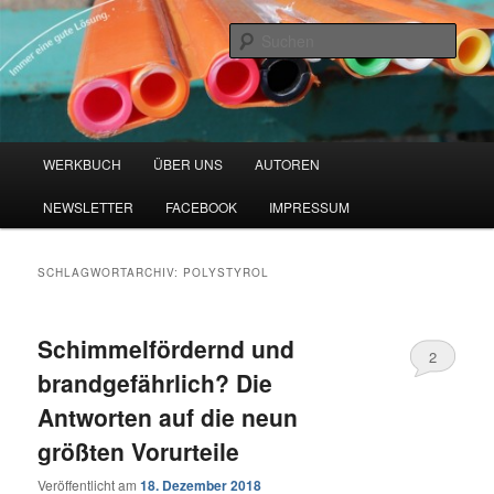
Zum
Zum
Blog zu den Themen Energieeffizienz und Digitalisierung
primären
sekundären
Such
Inhalt
Inhalt
springen
springen
Werkbuch Online
Hauptmenü
WERKBUCH
ÜBER UNS
AUTOREN
NEWSLETTER
FACEBOOK
IMPRESSUM
SCHLAGWORTARCHIV:
POLYSTYROL
Schimmelfördernd und
2
brandgefährlich? Die
Antworten auf die neun
größten Vorurteile
Veröffentlicht am
18. Dezember 2018