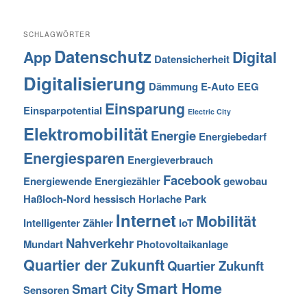
SCHLAGWÖRTER
Datenschutz
App
Digital
Datensicherheit
Digitalisierung
Dämmung
E-Auto
EEG
Einsparung
Einsparpotential
Electric City
Elektromobilität
Energie
Energiebedarf
Energiesparen
Energieverbrauch
Facebook
Energiewende
Energiezähler
gewobau
Haßloch-Nord
hessisch
Horlache Park
Internet
Mobilität
Intelligenter Zähler
IoT
Nahverkehr
Mundart
Photovoltaikanlage
Quartier der Zukunft
Quartier Zukunft
Smart Home
Smart City
Sensoren