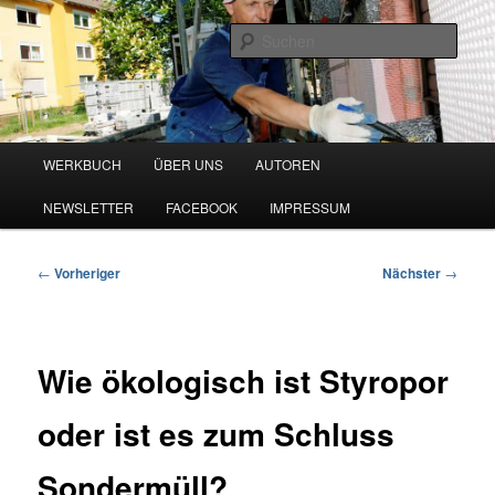
Zum
Blog zu den Themen Energieeffizienz und Digitalisierung
primären
Such
Inhalt
springen
Werkbuch Online
Hauptmenü
WERKBUCH
ÜBER UNS
AUTOREN
NEWSLETTER
FACEBOOK
IMPRESSUM
Beitragsnavigation
←
Vorheriger
Nächster
→
Wie ökologisch ist Styropor
oder ist es zum Schluss
Sondermüll?