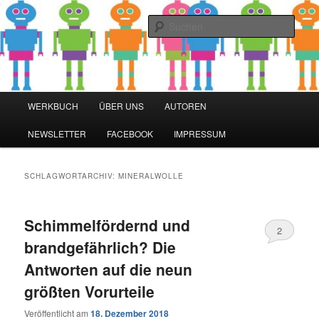
Zum
Zum
Blog zu den Themen Energieeffizienz und Digitalisierung
primären
sekundären
Such
Inhalt
Inhalt
springen
springen
Werkbuch Online
Hauptmenü
WERKBUCH
ÜBER UNS
AUTOREN
NEWSLETTER
FACEBOOK
IMPRESSUM
SCHLAGWORTARCHIV:
MINERALWOLLE
Schimmelfördernd und
2
brandgefährlich? Die
Antworten auf die neun
größten Vorurteile
Veröffentlicht am
18. Dezember 2018