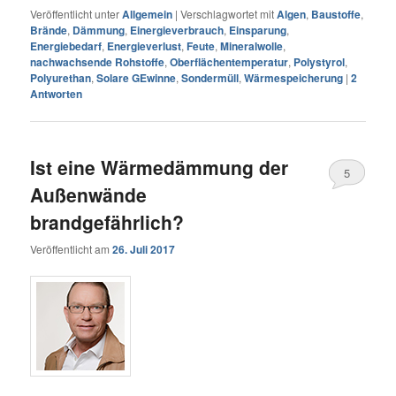
Veröffentlicht unter
Allgemein
|
Verschlagwortet mit
Algen
,
Baustoffe
,
Brände
,
Dämmung
,
Einergieverbrauch
,
Einsparung
,
Energiebedarf
,
Energieverlust
,
Feute
,
Mineralwolle
,
nachwachsende Rohstoffe
,
Oberflächentemperatur
,
Polystyrol
,
Polyurethan
,
Solare GEwinne
,
Sondermüll
,
Wärmespeicherung
|
2
Antworten
Ist eine Wärmedämmung der
5
Außenwände
brandgefährlich?
Veröffentlicht am
26. Juli 2017