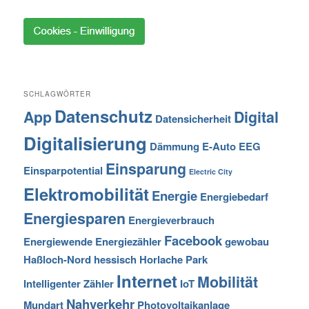
SCHLAGWÖRTER
Datenschutz
App
Digital
Datensicherheit
Digitalisierung
Dämmung
E-Auto
EEG
Einsparung
Einsparpotential
Electric City
Elektromobilität
Energie
Energiebedarf
Energiesparen
Energieverbrauch
Facebook
Energiewende
Energiezähler
gewobau
Haßloch-Nord
hessisch
Horlache Park
Internet
Mobilität
Intelligenter Zähler
IoT
Nahverkehr
Mundart
Photovoltaikanlage