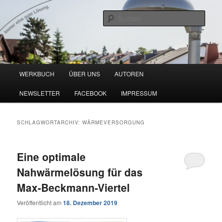
Zum
Zum
Blog zu den Themen Energieeffizienz und Digitalisierung
primären
sekundären
Such
Inhalt
Inhalt
springen
springen
Werkbuch Online
Hauptmenü
WERKBUCH
ÜBER UNS
AUTOREN
NEWSLETTER
FACEBOOK
IMPRESSUM
SCHLAGWORTARCHIV:
WÄRMEVERSORGUNG
Eine optimale
Nahwärmelösung für das
Max-Beckmann-Viertel
Veröffentlicht am
18. Dezember 2019