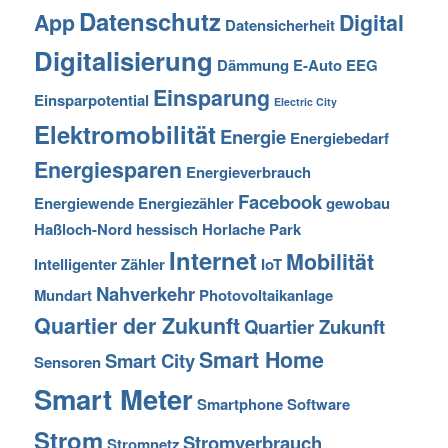
Datenschutz
App
Digital
Datensicherheit
Digitalisierung
Dämmung
E-Auto
EEG
Einsparung
Einsparpotential
Electric City
Elektromobilität
Energie
Energiebedarf
Energiesparen
Energieverbrauch
Facebook
Energiewende
Energiezähler
gewobau
Haßloch-Nord
hessisch
Horlache Park
Internet
Mobilität
Intelligenter Zähler
IoT
Nahverkehr
Mundart
Photovoltaikanlage
Quartier der Zukunft
Quartier Zukunft
Smart Home
Smart City
Sensoren
Smart Meter
Smartphone
Software
Strom
Stromverbrauch
Stromnetz