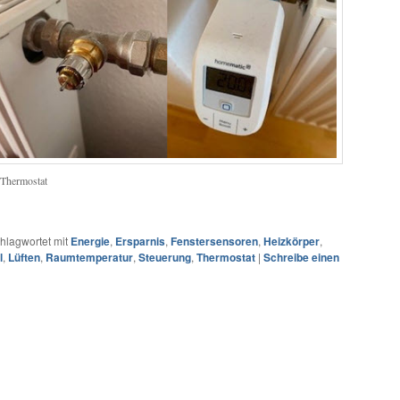
 Thermostat
hlagwortet mit
Energie
,
Ersparnis
,
Fenstersensoren
,
Heizkörper
,
l
,
Lüften
,
Raumtemperatur
,
Steuerung
,
Thermostat
|
Schreibe einen