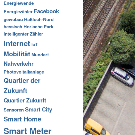
Energiewende
Facebook
Energiezähler
gewobau
Haßloch-Nord
hessisch
Horlache Park
Intelligenter Zähler
Internet
IoT
Mobilität
Mundart
Nahverkehr
Photovoltaikanlage
Quartier der
Zukunft
Quartier Zukunft
Smart City
Sensoren
Smart Home
Smart Meter