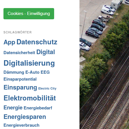
SCHLAGWÖRTER
Datenschutz
App
Digital
Datensicherheit
Digitalisierung
Dämmung
E-Auto
EEG
Einsparpotential
Einsparung
Electric City
Elektromobilität
Energie
Energiebedarf
Energiesparen
Energieverbrauch