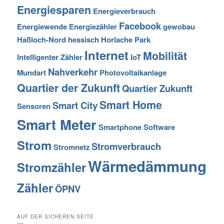
Energiesparen
Energieverbrauch
Facebook
Energiewende
Energiezähler
gewobau
Haßloch-Nord
hessisch
Horlache Park
Internet
Mobilität
Intelligenter Zähler
IoT
Nahverkehr
Mundart
Photovoltaikanlage
Quartier der Zukunft
Quartier Zukunft
Smart Home
Smart City
Sensoren
Smart Meter
Smartphone
Software
Strom
Stromverbrauch
Stromnetz
Wärmedämmung
Stromzähler
Zähler
ÖPNV
AUF DER SICHEREN SEITE