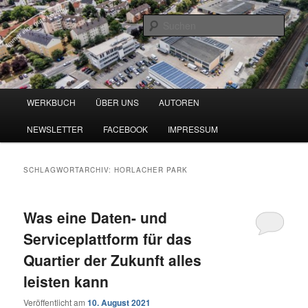
Zum
Zum
Blog zu den Themen Energieeffizienz und Digitalisierung
primären
sekundären
Such
Inhalt
Inhalt
springen
springen
Werkbuch Online
Hauptmenü
WERKBUCH
ÜBER UNS
AUTOREN
NEWSLETTER
FACEBOOK
IMPRESSUM
SCHLAGWORTARCHIV:
HORLACHER PARK
Was eine Daten- und
Serviceplattform für das
Quartier der Zukunft alles
leisten kann
Veröffentlicht am
10. August 2021