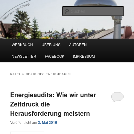
Zum
Zum
Blog zu den Themen Energieeffizienz und Digitalisierung
primären
sekundären
Such
Inhalt
Inhalt
springen
springen
Werkbuch Online
Hauptmenü
WERKBUCH
ÜBER UNS
AUTOREN
NEWSLETTER
FACEBOOK
IMPRESSUM
KATEGORIEARCHIV:
ENERGIEAUDIT
Energieaudits: Wie wir unter
Zeitdruck die
Herausforderung meistern
Veröffentlicht am
3. Mai 2016