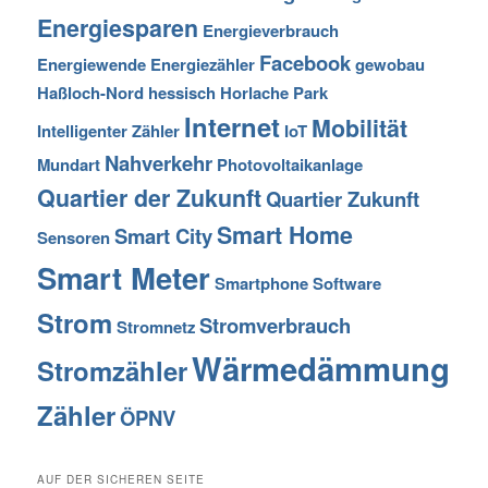
Energiesparen
Energieverbrauch
Facebook
Energiewende
Energiezähler
gewobau
Haßloch-Nord
hessisch
Horlache Park
Internet
Mobilität
Intelligenter Zähler
IoT
Nahverkehr
Mundart
Photovoltaikanlage
Quartier der Zukunft
Quartier Zukunft
Smart Home
Smart City
Sensoren
Smart Meter
Smartphone
Software
Strom
Stromverbrauch
Stromnetz
Wärmedämmung
Stromzähler
Zähler
ÖPNV
AUF DER SICHEREN SEITE