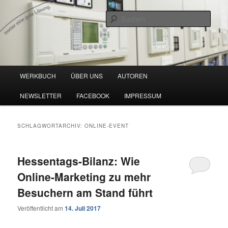
Zum
Zum
Blog zu den Themen Energieeffizienz und Digitalisierung
primären
sekundären
Such
Inhalt
Inhalt
springen
springen
Werkbuch Online
Hauptmenü
WERKBUCH
ÜBER UNS
AUTOREN
NEWSLETTER
FACEBOOK
IMPRESSUM
SCHLAGWORTARCHIV:
ONLINE-EVENT
Hessentags-Bilanz: Wie
Online-Marketing zu mehr
Besuchern am Stand führt
Veröffentlicht am
14. Juli 2017