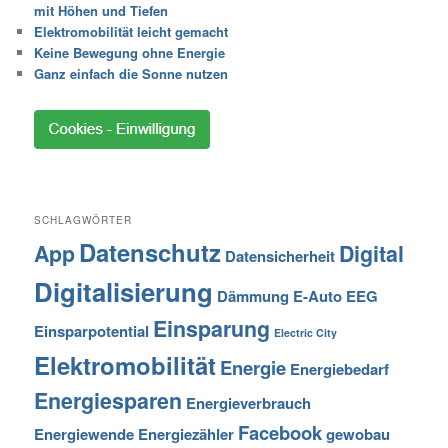
mit Höhen und Tiefen
Elektromobilität leicht gemacht
Keine Bewegung ohne Energie
Ganz einfach die Sonne nutzen
SCHLAGWÖRTER
Datenschutz
App
Digital
Datensicherheit
Digitalisierung
Dämmung
E-Auto
EEG
Einsparung
Einsparpotential
Electric City
Elektromobilität
Energie
Energiebedarf
Energiesparen
Energieverbrauch
Facebook
Energiewende
Energiezähler
gewobau