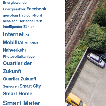
Energiewende
Facebook
Energiezähler
gewobau
Haßloch-Nord
hessisch
Horlache Park
Intelligenter Zähler
Internet
IoT
Mobilität
Mundart
Nahverkehr
Photovoltaikanlage
Quartier der
Zukunft
Quartier Zukunft
Smart City
Sensoren
Smart Home
Smart Meter