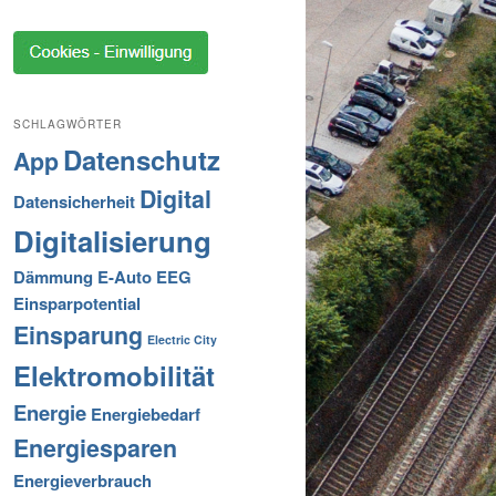
SCHLAGWÖRTER
Datenschutz
App
Digital
Datensicherheit
Digitalisierung
Dämmung
E-Auto
EEG
Einsparpotential
Einsparung
Electric City
Elektromobilität
Energie
Energiebedarf
Energiesparen
Energieverbrauch