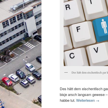
Des hätt dem eischentlisch gar
Des hätt dem eischentlisch ga
bisje arsch langsam gewese – 
habbe tut.
Weiterlesen
→