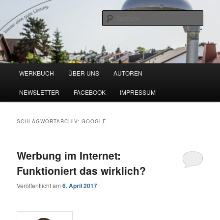
Zum
Zum
Blog zu den Themen Energieeffizienz und Digitalisierung
primären
sekundären
Such
Inhalt
Inhalt
springen
springen
Werkbuch Online
Hauptmenü
WERKBUCH
ÜBER UNS
AUTOREN
NEWSLETTER
FACEBOOK
IMPRESSUM
SCHLAGWORTARCHIV:
GOOGLE
Werbung im Internet:
Funktioniert das wirklich?
Veröffentlicht am
6. April 2017