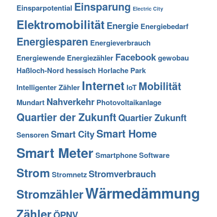
Einsparung
Einsparpotential
Electric City
Elektromobilität
Energie
Energiebedarf
Energiesparen
Energieverbrauch
Facebook
Energiewende
Energiezähler
gewobau
Haßloch-Nord
hessisch
Horlache Park
Internet
Mobilität
Intelligenter Zähler
IoT
Nahverkehr
Mundart
Photovoltaikanlage
Quartier der Zukunft
Quartier Zukunft
Smart Home
Smart City
Sensoren
Smart Meter
Smartphone
Software
Strom
Stromverbrauch
Stromnetz
Wärmedämmung
Stromzähler
Zähler
ÖPNV