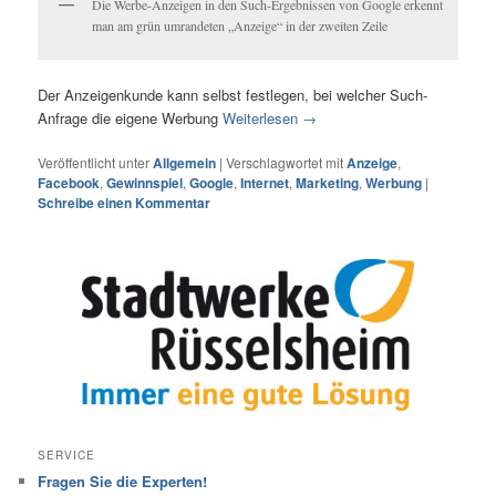
Die Werbe-Anzeigen in den Such-Ergebnissen von Google erkennt
man am grün umrandeten „Anzeige“ in der zweiten Zeile
Der Anzeigenkunde kann selbst festlegen, bei welcher Such-
Anfrage die eigene Werbung
Weiterlesen
→
Veröffentlicht unter
Allgemein
|
Verschlagwortet mit
Anzeige
,
Facebook
,
Gewinnspiel
,
Google
,
Internet
,
Marketing
,
Werbung
|
Schreibe einen Kommentar
SERVICE
Fragen Sie die Experten!