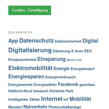
SCHLAGWÖRTER
Datenschutz
App
Digital
Datensicherheit
Digitalisierung
Dämmung
E-Auto
EEG
Einsparung
Einsparpotential
Electric City
Elektromobilität
Energie
Energiebedarf
Energiesparen
Energieverbrauch
Facebook
Energiewende
Energiezähler
gewobau
Haßloch-Nord
hessisch
Horlache Park
Internet
Mobilität
Intelligenter Zähler
IoT
Nahverkehr
Mundart
Photovoltaikanlage