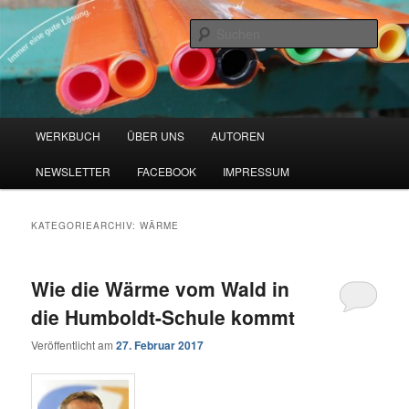
Zum
Zum
Blog zu den Themen Energieeffizienz und Digitalisierung
primären
sekundären
Such
Inhalt
Inhalt
springen
springen
Werkbuch Online
Hauptmenü
WERKBUCH
ÜBER UNS
AUTOREN
NEWSLETTER
FACEBOOK
IMPRESSUM
KATEGORIEARCHIV:
WÄRME
Wie die Wärme vom Wald in
die Humboldt-Schule kommt
Veröffentlicht am
27. Februar 2017