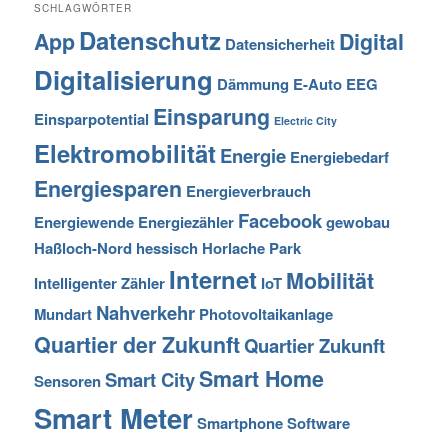
SCHLAGWÖRTER
Datenschutz
App
Digital
Datensicherheit
Digitalisierung
Dämmung
E-Auto
EEG
Einsparung
Einsparpotential
Electric City
Elektromobilität
Energie
Energiebedarf
Energiesparen
Energieverbrauch
Facebook
Energiewende
Energiezähler
gewobau
Haßloch-Nord
hessisch
Horlache Park
Internet
Mobilität
Intelligenter Zähler
IoT
Nahverkehr
Mundart
Photovoltaikanlage
Quartier der Zukunft
Quartier Zukunft
Smart Home
Smart City
Sensoren
Smart Meter
Smartphone
Software