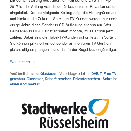
Mit der Umstellung des Antennen-Fernsehens DVB-T im April
2017 ist der Anfang vom Ende für kostenloses Privatfernsehen
eingeleitet. Der nachfolgende Beitrag zeigt die Hintergründe auf
und blickt in die Zukunft. Satelliten-TV-Kunden werden nur noch
einige Jahre diese Sender in SD-Auflösung anschauen. Wer
Fernsehen in HD-Qualität schauen möchte, muss schon jetzt
zahlen. Dabei sind die Kabel-TV-Kunden schon jetzt im Vorteil:
Sie können private Fernsehsender an mehreren TV-Geräten
gleichzeitig empfangen – und das in der Regel kostengünstiger.
Weiterlesen
→
Veröffentlicht unter
Glasfaser
|
Verschlagwortet mit
DVB-T
,
Free-TV
,
gewobau
,
Glasfaser
,
Kabelfernsehen
,
Privatfernsehen
|
Schreibe
einen Kommentar