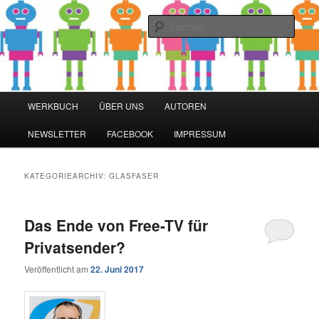
Zum
Zum
Blog zu den Themen Energieeffizienz und Digitalisierung
primären
sekundären
Such
Inhalt
Inhalt
springen
springen
Werkbuch Online
Hauptmenü
WERKBUCH
ÜBER UNS
AUTOREN
NEWSLETTER
FACEBOOK
IMPRESSUM
KATEGORIEARCHIV:
GLASFASER
Das Ende von Free-TV für
Privatsender?
Veröffentlicht am
22. Juni 2017