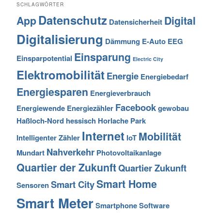
SCHLAGWÖRTER
Datenschutz
App
Digital
Datensicherheit
Digitalisierung
Dämmung
E-Auto
EEG
Einsparung
Einsparpotential
Electric City
Elektromobilität
Energie
Energiebedarf
Energiesparen
Energieverbrauch
Facebook
Energiewende
Energiezähler
gewobau
Haßloch-Nord
hessisch
Horlache Park
Internet
Mobilität
Intelligenter Zähler
IoT
Nahverkehr
Mundart
Photovoltaikanlage
Quartier der Zukunft
Quartier Zukunft
Smart Home
Smart City
Sensoren
Smart Meter
Smartphone
Software