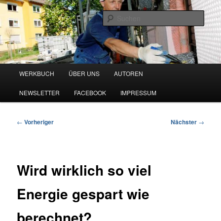
Zum
Blog zu den Themen Energieeffizienz und Digitalisierung
primären
Such
Inhalt
springen
Werkbuch Online
Hauptmenü
WERKBUCH
ÜBER UNS
AUTOREN
NEWSLETTER
FACEBOOK
IMPRESSUM
Beitragsnavigation
←
Vorheriger
Nächster
→
Wird wirklich so viel
Energie gespart wie
berechnet?