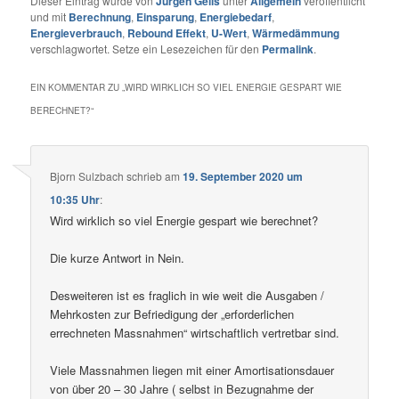
Dieser Eintrag wurde von
Jürgen Gelis
unter
Allgemein
veröffentlicht
und mit
Berechnung
,
Einsparung
,
Energiebedarf
,
Energieverbrauch
,
Rebound Effekt
,
U-Wert
,
Wärmedämmung
verschlagwortet. Setze ein Lesezeichen für den
Permalink
.
EIN KOMMENTAR ZU „
WIRD WIRKLICH SO VIEL ENERGIE GESPART WIE
BERECHNET?
“
Bjorn Sulzbach
schrieb
am
19. September 2020 um
10:35 Uhr
:
Wird wirklich so viel Energie gespart wie berechnet?
Die kurze Antwort in Nein.
Desweiteren ist es fraglich in wie weit die Ausgaben /
Mehrkosten zur Befriedigung der „erforderlichen
errechneten Massnahmen“ wirtschaftlich vertretbar sind.
Viele Massnahmen liegen mit einer Amortisationsdauer
von über 20 – 30 Jahre ( selbst in Bezugnahme der