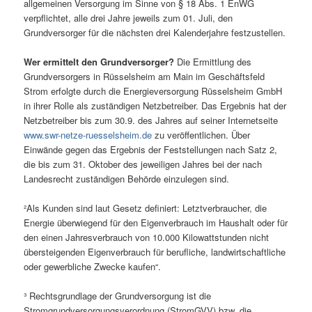
allgemeinen Versorgung im Sinne von § 18 Abs. 1 EnWG
verpflichtet, alle drei Jahre jeweils zum 01. Juli, den
Grundversorger für die nächsten drei Kalenderjahre festzustellen.
Wer ermittelt den Grundversorger?
Die Ermittlung des
Grundversorgers in Rüsselsheim am Main im Geschäftsfeld
Strom erfolgte durch die Energieversorgung Rüsselsheim GmbH
in ihrer Rolle als zuständigen Netzbetreiber. Das Ergebnis hat der
Netzbetreiber bis zum 30.9. des Jahres auf seiner Internetseite
www.swr-netze-ruesselsheim.de
zu veröffentlichen. Über
Einwände gegen das Ergebnis der Feststellungen nach Satz 2,
die bis zum 31. Oktober des jeweiligen Jahres bei der nach
Landesrecht zuständigen Behörde einzulegen sind.
²Als Kunden sind laut Gesetz definiert: Letztverbraucher, die
Energie überwiegend für den Eigenverbrauch im Haushalt oder für
den einen Jahresverbrauch von 10.000 Kilowattstunden nicht
übersteigenden Eigenverbrauch für berufliche, landwirtschaftliche
oder gewerbliche Zwecke kaufen“.
³ Rechtsgrundlage der Grundversorgung ist die
Stromgrundversorgungsverordnung (StromGVV) bzw. die