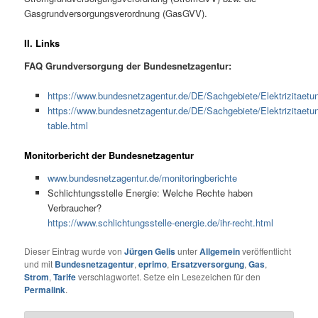
Gasgrundversorgungsverordnung (GasGVV).
II. Links
FAQ Grundversorgung der Bundesnetzagentur:
https://www.bundesnetzagentur.de/DE/Sachgebiete/Elektrizitaet
https://www.bundesnetzagentur.de/DE/Sachgebiete/Elektrizitaetu
table.html
Monitorbericht der Bundesnetzagentur
www.bundesnetzagentur.de/monitoringberichte
Schlichtungsstelle Energie: Welche Rechte haben
Verbraucher?
https://www.schlichtungsstelle-energie.de/ihr-recht.html
Dieser Eintrag wurde von
Jürgen Gelis
unter
Allgemein
veröffentlicht
und mit
Bundesnetzagentur
,
eprimo
,
Ersatzversorgung
,
Gas
,
Strom
,
Tarife
verschlagwortet. Setze ein Lesezeichen für den
Permalink
.