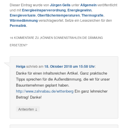
Dieser Eintrag wurde von
Jürgen Gelis
unter
Allgemein
veröffentlicht
und mit
Energieeinsparverordnung
,
Energiegewinn
,
Energieverluste
,
Oberflächentemperaturen
,
Thermografie
,
Wärmedämmung
verschlagwortet. Setze ein Lesezeichen für den
Permalink
.
16 KOMMENTARE ZU „
KÖNNEN SONNENSTRAHLEN DIE DÄMMUNG
ERSETZEN?
“
Helga
schrieb
am
18. Oktober 2018 um 15:58 Uhr
:
Danke für einen inhaltsreichen Artikel. Ganz praktische
Tipps sprechen für die Außendämmung, die wir für unser
Bauunternehmen geplant haben.
http://www.zahnabau.de/wittenberg
Ein ganz lehrreicher
Beitrag! Danke!
↓
Antworten