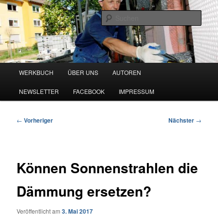
Zum
Blog zu den Themen Energieeffizienz und Digitalisierung
primären
Such
Inhalt
springen
Werkbuch Online
Hauptmenü
WERKBUCH
ÜBER UNS
AUTOREN
NEWSLETTER
FACEBOOK
IMPRESSUM
Beitragsnavigation
←
Vorheriger
Nächster
→
Können Sonnenstrahlen die
Dämmung ersetzen?
Veröffentlicht am
3. Mai 2017