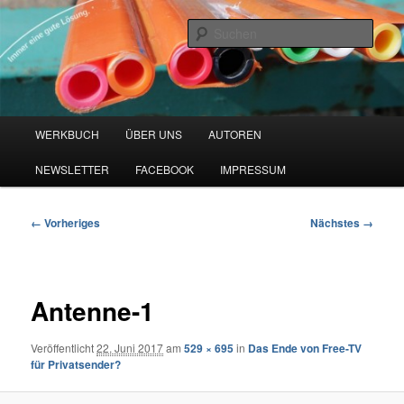
Zum
Blog zu den Themen Energieeffizienz und Digitalisierung
primären
Such
Inhalt
springen
Werkbuch Online
Hauptmenü
WERKBUCH
ÜBER UNS
AUTOREN
NEWSLETTER
FACEBOOK
IMPRESSUM
Bilder-
← Vorheriges
Nächstes →
Navigation
Antenne-1
Veröffentlicht
22. Juni 2017
am
529 × 695
in
Das Ende von Free-TV
für Privatsender?