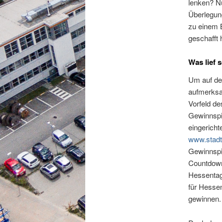
lenken? Nu
Überlegun
zu einem 
geschafft 
Was lief
Um auf de
aufmerks
Vorfeld d
Gewinnspie
eingericht
www.stadt
Gewinnspie
Countdown
Hessentags
für Hesse
gewinnen.