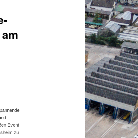
e-
n am
spannende
und
oßen Event
lsheim zu