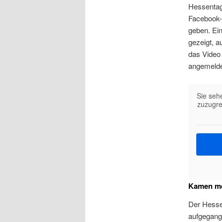
Hessentag
Facebook-
geben. Ei
gezeigt, 
das Video
angemelde
Sie seh
zuzugre
Kamen me
Der Hesse
aufgegang