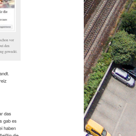
 schon vor
bei den
ng geweckt.
andt.
reiz
ar das
s gab es
ei haben
leißig die