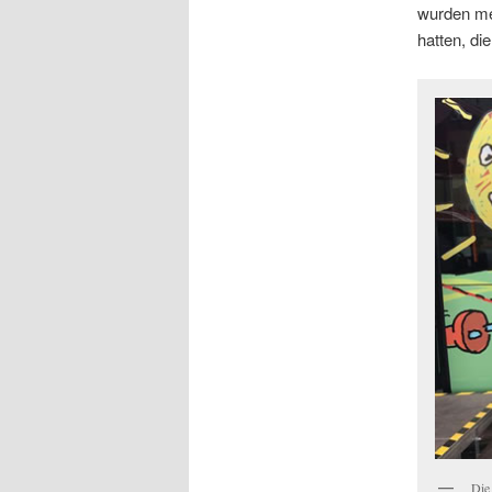
wurden meh
hatten, di
Die