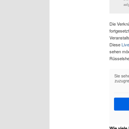
auf
Die Verkn
fortgesetz
Veranstalt
Diese
Liv
sehen möch
Rüsselshe
Sie seh
zuzugre
Wie viele