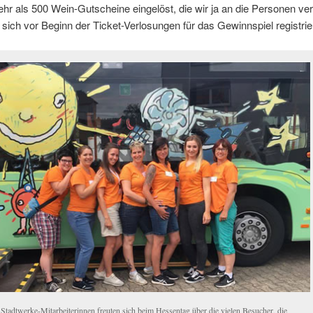
r als 500 Wein-Gutscheine eingelöst, die wir ja an die Personen ve
e sich vor Beginn der Ticket-Verlosungen für das Gewinnspiel registrier
 Stadtwerke-Mitarbeiterinnen freuten sich beim Hessentag über die vielen Besucher, die