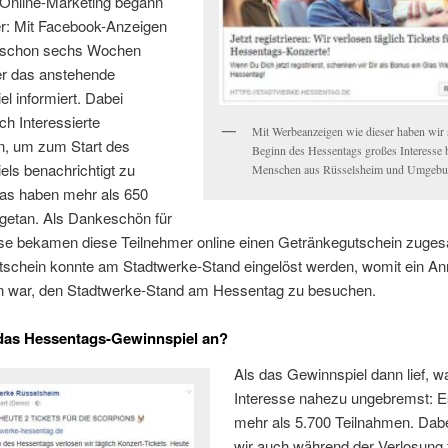
Online-Marketing begann
er: Mit Facebook-Anzeigen
 schon sechs Wochen
er das anstehende
l informiert. Dabei
ch Interessierte
Mit Werbeanzeigen wie dieser haben wir
en, um zum Start des
Beginn des Hessentags großes Interesse 
ls benachrichtigt zu
Menschen aus Rüsselsheim und Umgebu
as haben mehr als 650
getan. Als Dankeschön für
esse bekamen diese Teilnehmer online einen Getränkegutschein zuges
tschein konnte am Stadtwerke-Stand eingelöst werden, womit ein An
n war, den Stadtwerke-Stand am Hessentag zu besuchen.
das Hessentags-Gewinnspiel an?
Als das Gewinnspiel dann lief, w
Interesse nahezu ungebremst: E
mehr als 5.700 Teilnahmen. Dab
wir auch während der Verlosung f