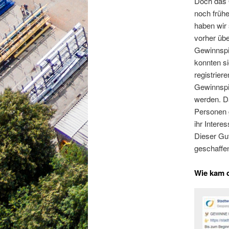
Doch das 
noch früh
haben wir
vorher üb
Gewinnspie
konnten si
registrier
Gewinnspie
werden. D
Personen 
ihr Inter
Dieser Gu
geschaffe
Wie kam 