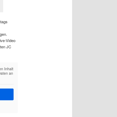
ntags
gen.
ive-Video
sten JC
en Inhalt
Daten an