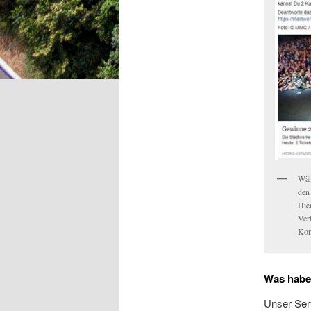
Wäh
den
Hie
Ver
Kon
Was habe
Unser Serv