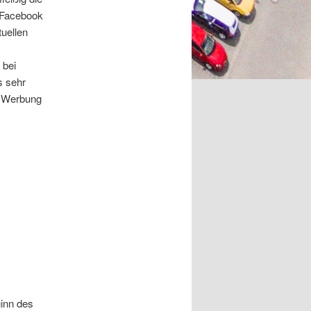
 Facebook
tuellen
 bei
s sehr
e Werbung
ginn des