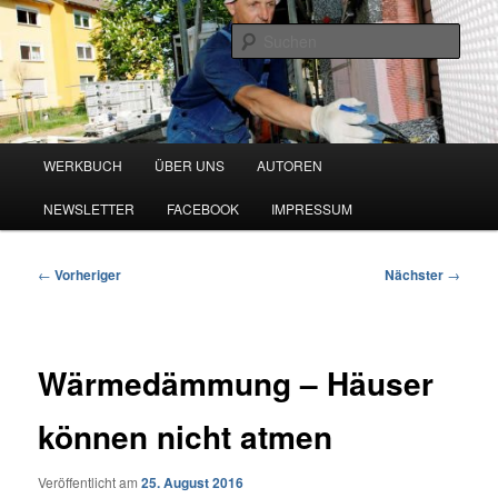
Zum
Blog zu den Themen Energieeffizienz und Digitalisierung
primären
Such
Inhalt
springen
Werkbuch Online
Hauptmenü
WERKBUCH
ÜBER UNS
AUTOREN
NEWSLETTER
FACEBOOK
IMPRESSUM
Beitragsnavigation
←
Vorheriger
Nächster
→
Wärmedämmung – Häuser
können nicht atmen
Veröffentlicht am
25. August 2016