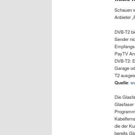
Schauen w
Anbieter „
DVB-T2 bie
Sender ni
Empfangsg
PayTV Anbi
DVB-T2: Es
Garage ode
T2 ausgest
Quelle
:
ww
Die Glasf
Glasfaser
Programme
Kabelferns
die der Ku
bereits Gl