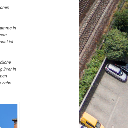
r
achen
gramme in
iese
asst ist
dliche
ihrer in
ppen
s zehn