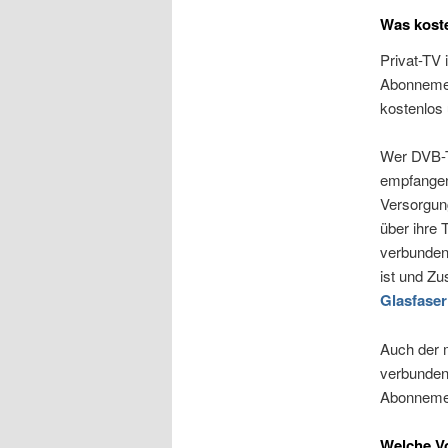
Was koste
Privat-TV 
Abonnement
kostenlos 
Wer DVB-T
empfangen,
Versorgung
über ihre
verbunden.
ist und Zu
Glasfas
Auch der 
verbunden.
Abonnemen
Welche Vo