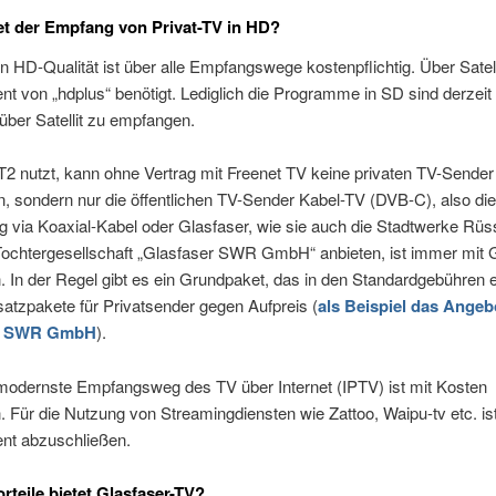
t der Empfang von Privat-TV in HD?
in HD-Qualität ist über alle Empfangswege kostenpflichtig. Über Satell
 von „hdplus“ benötigt. Lediglich die Programme in SD sind derzeit
über Satellit zu empfangen.
2 nutzt, kann ohne Vertrag mit Freenet TV keine privaten TV-Sender
 sondern nur die öffentlichen TV-Sender Kabel-TV (DVB-C), also die
 via Koaxial-Kabel oder Glasfaser, wie sie auch die Stadtwerke Rü
 Tochtergesellschaft „Glasfaser SWR GmbH“ anbieten, ist immer mit
 In der Regel gibt es ein Grundpaket, das in den Standardgebühren e
satzpakete für Privatsender gegen Aufpreis (
als Beispiel das Angeb
er SWR GmbH
).
modernste Empfangsweg des TV über Internet (IPTV) ist mit Kosten
 Für die Nutzung von Streamingdiensten wie Zattoo, Waipu-tv etc. ist
t abzuschließen.
rteile bietet Glasfaser-TV?