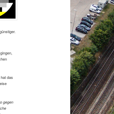
ünstiger.
 gingen,
ichen
 hat das
eise
ro gegen
iche