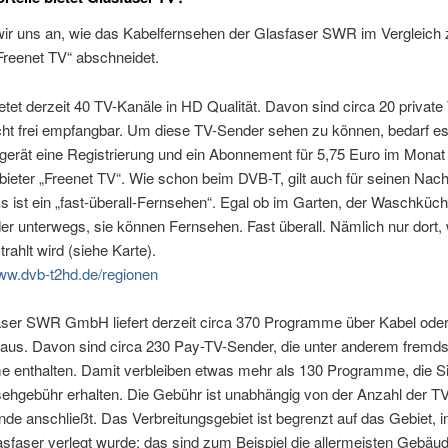
ir uns an, wie das Kabelfernsehen der Glasfaser SWR im Vergleich
Freenet TV“ abschneidet.
tet derzeit 40 TV-Kanäle in HD Qualität. Davon sind circa 20 private
cht frei empfangbar. Um diese TV-Sender sehen zu können, bedarf es
erät eine Registrierung und ein Abonnement für 5,75 Euro im Monat
eter „Freenet TV“. Wie schon beim DVB-T, gilt auch für seinen Nach
 ist ein „fast-überall-Fernsehen“. Egal ob im Garten, der Waschküch
r unterwegs, sie können Fernsehen. Fast überall. Nämlich nur dort
rahlt wird (siehe Karte).
w.dvb-t2hd.de/regionen
aser SWR GmbH liefert derzeit circa 370 Programme über Kabel ode
 aus. Davon sind circa 230 Pay-TV-Sender, die unter anderem fremd
 enthalten. Damit verbleiben etwas mehr als 130 Programme, die Sie
ehgebühr erhalten. Die Gebühr ist unabhängig von der Anzahl der T
nde anschließt. Das Verbreitungsgebiet ist begrenzt auf das Gebiet, 
asfaser verlegt wurde; das sind zum Beispiel die allermeisten Gebäu