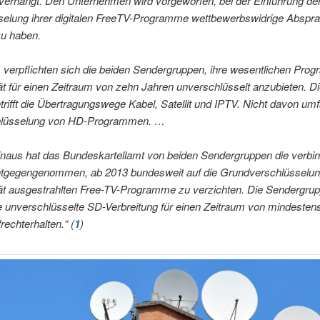
verhängt. Den Unternehmen wird vorgeworfen, bei der Einführung de
selung ihrer digitalen FreeTV-Programme wettbewerbswidrige Abspr
zu haben.
verpflichten sich die beiden Sendergruppen, ihre wesentlichen Pro
t für einen Zeitraum von zehn Jahren unverschlüsselt anzubieten. D
rifft die Übertragungswege Kabel, Satellit und IPTV. Nicht davon umf
hlüsselung von HD-Programmen. …
inaus hat das Bundeskartellamt von beiden Sendergruppen die verbin
tgegengenommen, ab 2013 bundesweit auf die Grundverschlüsselung 
ät ausgestrahlten Free-TV-Programme zu verzichten. Die Sendergru
e unverschlüsselte SD-Verbreitung für einen Zeitraum von mindesten
rechterhalten.“ (
1
)