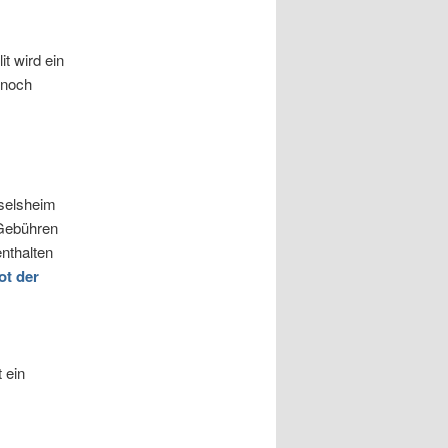
it wird ein
 noch
sselsheim
 Gebühren
nthalten
ot der
 ein