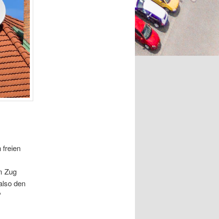
 freien
em Zug
also den
“