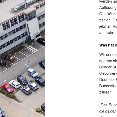
werden nur
Auflösung
Qualität 
zahlen. D
jetzt im V
an mehrere
Was hat d
Wir erinne
sparten si
Sender (A
Gebührene
Doch der 
Bundeskart
zitieren:
„Das Bund
die beide