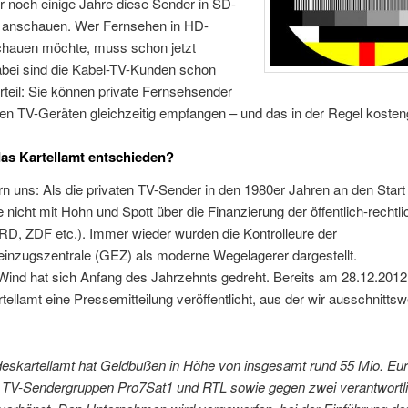
 noch einige Jahre diese Sender in SD-
 anschauen. Wer Fernsehen in HD-
schauen möchte, muss schon jetzt
abei sind die Kabel-TV-Kunden schon
orteil: Sie können private Fernsehsender
n TV-Geräten gleichzeitig empfangen – und das in der Regel kosteng
as Kartellamt entschieden?
rn uns: Als die privaten TV-Sender in den 1980er Jahren an den Start
e nicht mit Hohn und Spott über die Finanzierung der öffentlich-rechtl
RD, ZDF etc.). Immer wieder wurden die Kontrolleure der
inzugszentrale (GEZ) als moderne Wegelagerer dargestellt.
Wind hat sich Anfang des Jahrzehnts gedreht. Bereits am 28.12.2012
ellamt eine Pressemitteilung veröffentlicht, aus der wir ausschnittsw
eskartellamt hat Geldbußen in Höhe von insgesamt rund 55 Mio. Eu
n TV-Sendergruppen Pro7Sat1 und RTL sowie gegen zwei verantwortl