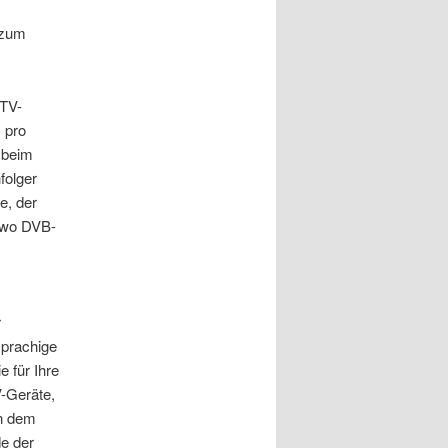
 zum
 TV-
 pro
 beim
folger
e, der
, wo DVB-
r
sprachige
 für Ihre
V-Geräte,
in dem
de der