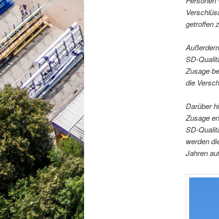
Personen 
Verschlüs
getroffen 
Außerdem 
SD-Qualitä
Zusage bet
die Versc
Darüber h
Zusage en
SD-Qualit
werden di
Jahren auf